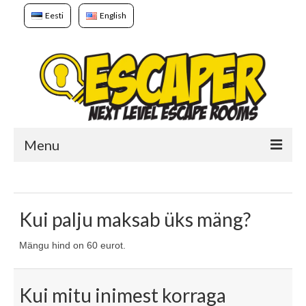
Eesti
English
Menu
Avaleht
Mängud
Kui palju maksab üks mäng?
Broneerimine
Mängu hind on 60 eurot.
Meist
Kui mitu inimest korraga
Kellele?