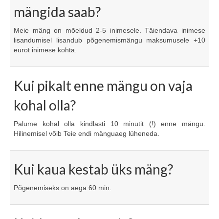
mängida saab?
Kuidas mängida?
Meie mäng on mõeldud 2-5 inimesele. Täiendava inimese
Kinkekaart
lisandumisel lisandub põgenemismängu maksumusele +10
eurot inimese kohta.
Sünnipäevad/Üritused
Asukoht ja kontakt
Kui pikalt enne mängu on vaja
KKK
kohal olla?
Palume kohal olla kindlasti 10 minutit (!) enne mängu.
Hilinemisel võib Teie endi mänguaeg lüheneda.
Kui kaua kestab üks mäng?
Põgenemiseks on aega 60 min.