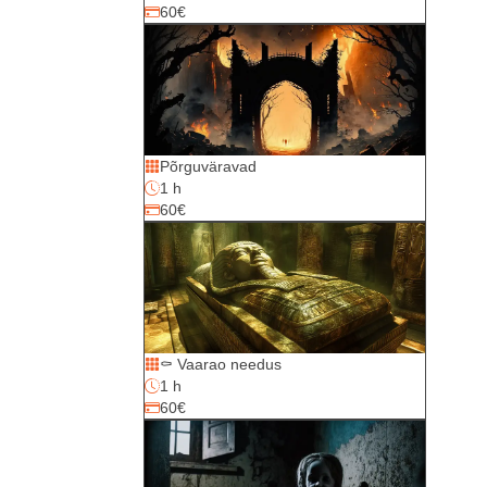
60€
Kuidas mängida?
Kinkekaart
Sünnipäevad/Üritused
Asukoht ja kontakt
Põrguväravad
1 h
KKK
60€
⚰️ Vaarao needus
1 h
60€