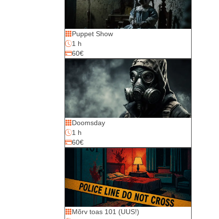
Puppet Show
1 h
60€
Doomsday
1 h
60€
Mõrv toas 101 (UUS!)