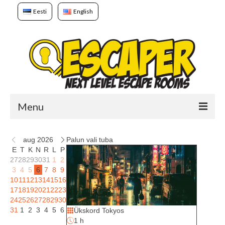
Eesti
English
Menu
Avaleht
aug 2026
Palun vali tuba
E
T
K
N
R
L
P
Mängud
27
28
29
30
31
1
2
3
4
5
6
7
8
9
Broneerimine
10
11
12
13
14
15
16
17
18
19
20
21
22
23
Meist
24
25
26
27
28
29
30
31
1
2
3
4
5
6
Ükskord Tokyos
Kellele?
1 h