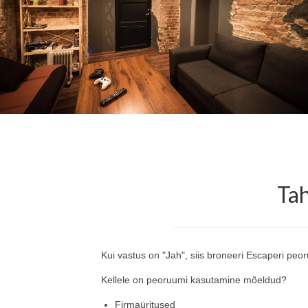
Tah
Kui vastus on "Jah", siis broneeri Escaperi peo
Kellele on peoruumi kasutamine mõeldud?
Firmaüritused