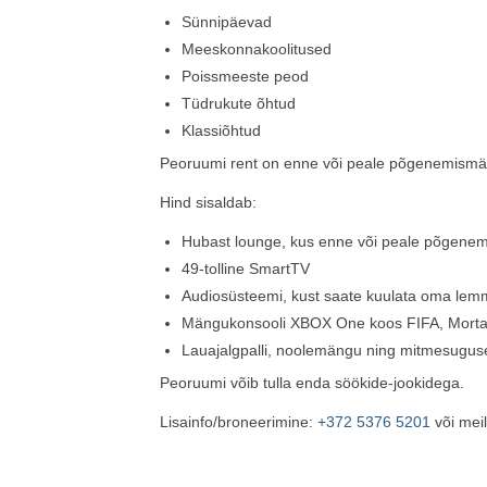
Sünnipäevad
Meeskonnakoolitused
Poissmeeste peod
Tüdrukute õhtud
Klassiõhtud
Peoruumi rent on enne või peale põgenemismä
Hind sisaldab:
Hubast lounge, kus enne või peale põgenem
49-tolline SmartTV
Audiosüsteemi, kust saate kuulata oma lem
Mängukonsooli XBOX One koos FIFA, Morta
Lauajalgpalli, noolemängu ning mitmesugus
Peoruumi võib tulla enda söökide-jookidega.
Lisainfo/broneerimine:
+372 5376 5201
või meil