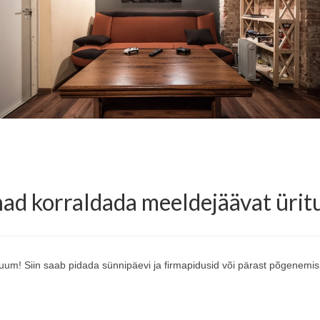
ad korraldada meeldejäävat ürit
ruum! Siin saab pidada sünnipäevi ja firmapidusid või pärast põgenemis