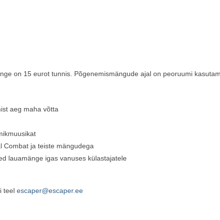
nge on 15 eurot tunnis. Põgenemismängude ajal on peoruumi kasutami
ist aeg maha võtta
mikmuusikat
l Combat ja teiste mängudega
ed lauamänge igas vanuses külastajatele
i teel
escaper@escaper.ee